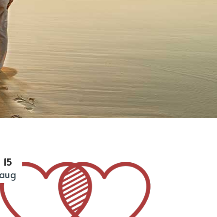
ISEERD
15
aug