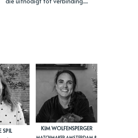
die uitnodigt tot verbinding....
KIM WOLFENSPERGER
 SPIL
MATCHMAKER AMSTERDAM &