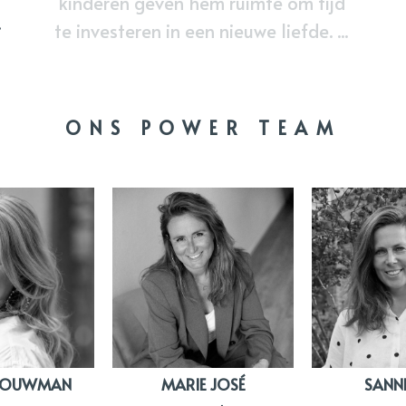
kinderen geven hem ruimte om tijd
.
te investeren in een nieuwe liefde. ...
ONS POWER TEAM
 BOUWMAN
MARIE JOSÉ
SANNE