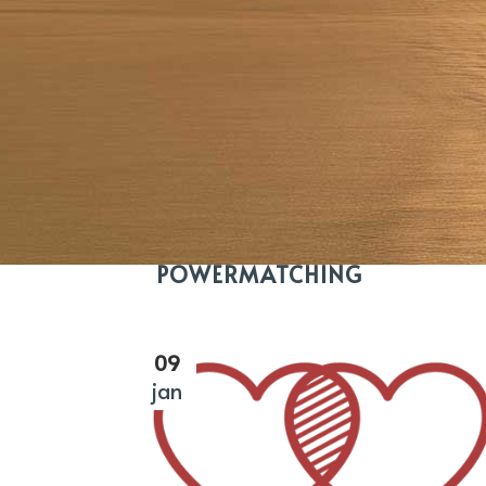
ALLES
DATING PSYCHOLOG
POWERMATCHING
09
jan