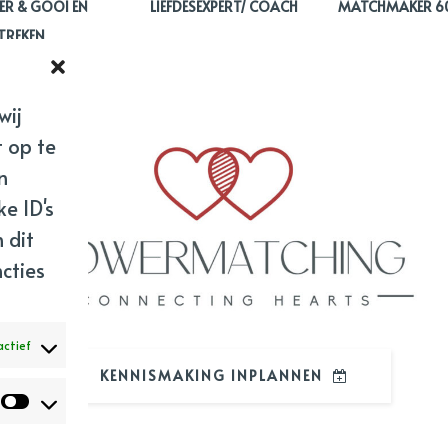
R & GOOI EN
LIEFDESEXPERT/ COACH
MATCHMAKER 60 
REKEN
wij
 op te
n
e ID's
 dit
cties
actief
KENNISMAKING INPLANNEN
Statistieken