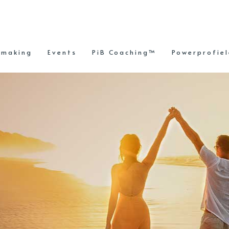
hmaking
Events
PiB Coaching™
Powerprofie