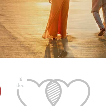
IE
MATCHMAKING
NIET GECATEGOR
16
dec